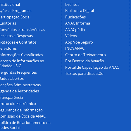
nstitucional
Eventos
Ações e Programas
Biblioteca Digital
articipação Social
Publicações
Auditorias
ANAC Informa
Convênios e transferências
ANACpédia
Receitas e Despesas
Vídeos
icitações e Contratos
App Voe Seguro
Servidores
INOVANAC
Informações Classificadas
Centro de Treinamento
Serviço de Informações ao
Por Dentro da Aviação
idadão - SIC
Portal de Capacitação da ANAC
Perguntas Frequentes
Textos para discussão
Dados abertos
Sanções Administrativas
Agenda de Autoridades
Transparência
Protocolo Eletrêonico
Segurança da Informação
Comissão de Ética da ANAC
Política de Relacionamento na
Redes Sociais