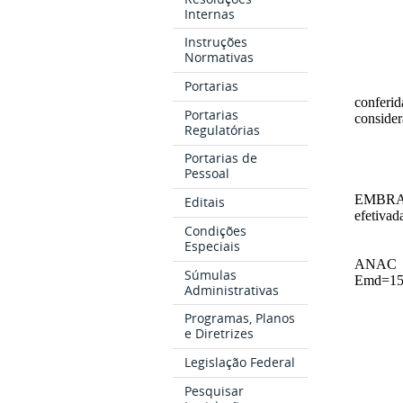
Internas
Instruções
Normativas
Portarias
conferid
Portarias
conside
Regulatórias
Portarias de
Pessoal
EMBRAE
Editais
efetivad
Condições
Especiais
ANAC na
Súmulas
Emd=15
Administrativas
Programas, Planos
e Diretrizes
Legislação Federal
Pesquisar