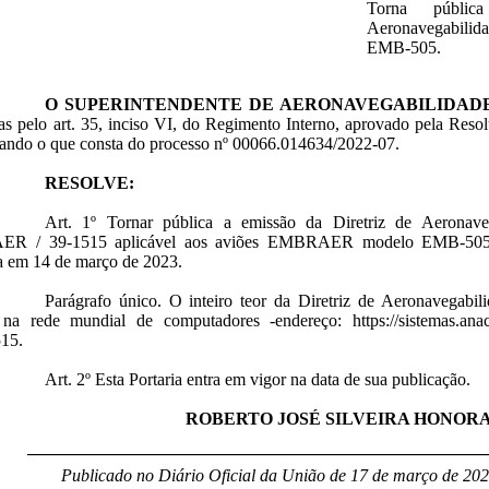
Torna públi
Aeronavegabili
EMB-505.
O SUPERINTENDENTE DE AERONAVEGABILIDAD
as pelo art. 35, inciso VI, do Regimento Interno, aprovado pela Reso
rando o que consta do processo nº 00066.014634/2022-07.
RESOLVE:
Art. 1º Tornar pública a emissão da Diretriz de Aerona
R / 39-1515 aplicável aos aviões EMBRAER modelo EMB-505,
a em 14 de março de 2023.
Parágrafo único. O inteiro teor da Diretriz de Aeronavegabili
 rede mundial de computadores -endereço: https://sistemas.anac.
15.
Art. 2º Esta Portaria entra em vigor na data de sua publicação.
ROBERTO JOSÉ SILVEIRA HONOR
____________________________________________________
Publicado no Diário Oficial da União de 17 de março de 202