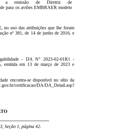
ca a emissão de Diretriz de
dade para os aviões EMBRAER modelo
E
, no uso das atribuições que lhe foram
lução nº 381, de 14 de junho de 2016, e
vegabilidade - DA N° 2023-02-01R1 -
 emitida em 13 de março de 2023 e
dade encontra-se disponível no sítio da
gov.br/certificacao/DA/DA_Detail.asp?
ATO
______________________
3, Seção 1, página 42.