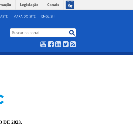
rmação
Legislação
Canais
ASTE
MAPA DO SITE
ENGLISH
Buscar no portal
Buscar no portal
YouTube
Facebook
LinkedIn
Twitter
RSS
 DE 2023.