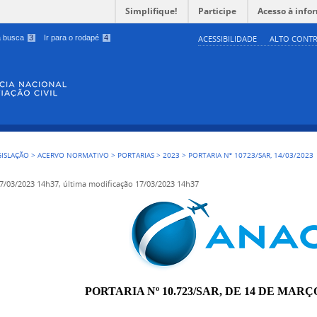
Simplifique!
Participe
Acesso à info
 a busca
3
Ir para o rodapé
4
ACESSIBILIDADE
ALTO CONTR
GISLAÇÃO
>
ACERVO NORMATIVO
>
PORTARIAS
>
2023
>
PORTARIA Nº 10723/SAR, 14/03/2023
7/03/2023 14h37,
última modificação
17/03/2023 14h37
PORTARIA Nº 10.723/SAR, DE 14 DE MARÇO