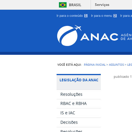
Serviços
BRASIL
Ir para o conteúdo
1
Ir para o menu
2
Ir para
VOCÊ ESTÁ AQUI:
PÁGINA INICIAL
>
ASSUNTOS
>
LE
publicado
1
LEGISLAÇÃO DA ANAC
Resoluções
RBAC e RBHA
IS e IAC
Decisões
Resoluções