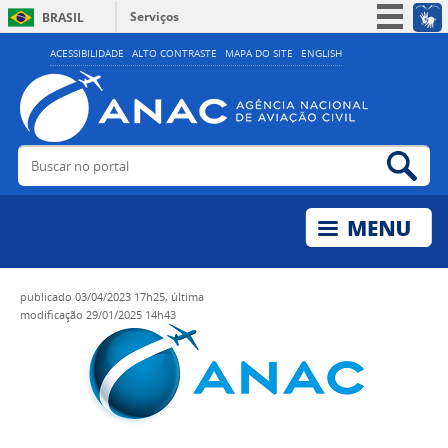
Serviços
BRASIL
Simplifique!
ACESSIBILIDADE
ALTO CONTRASTE
MAPA DO SITE
ENGLISH
Participe
Acesso à informação
Legislação
Buscar no portal
Bus
Canais
publicado
03/04/2023 17h25,
última
modificação
29/01/2025 14h43