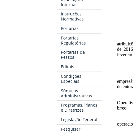
Internas
Instruções
Normativas
Portarias
Portarias
Regulatórias
atribuiç
de 2016
Portarias de
fevereir
Pessoal
Editais
Condições
Especiais
empresá
detento
Súmulas
Administrativas
Operativ
Programas, Planos
br/eo.
e Diretrizes
Legislação Federal
operaci
Pesquisar