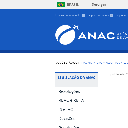
Serviços
BRASIL
Ir para o conteúdo
1
Ir para o menu
2
Ir para
VOCÊ ESTÁ AQUI:
PÁGINA INICIAL
>
ASSUNTOS
>
LE
publicado
2
LEGISLAÇÃO DA ANAC
Resoluções
RBAC e RBHA
IS e IAC
Decisões
Resoluções