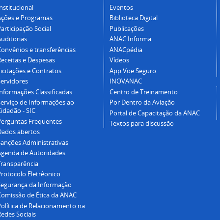
nstitucional
Eventos
Ações e Programas
Biblioteca Digital
articipação Social
Publicações
Auditorias
ANAC Informa
Convênios e transferências
ANACpédia
Receitas e Despesas
Vídeos
icitações e Contratos
App Voe Seguro
Servidores
INOVANAC
Informações Classificadas
Centro de Treinamento
Serviço de Informações ao
Por Dentro da Aviação
idadão - SIC
Portal de Capacitação da ANAC
Perguntas Frequentes
Textos para discussão
Dados abertos
Sanções Administrativas
Agenda de Autoridades
Transparência
Protocolo Eletrêonico
Segurança da Informação
Comissão de Ética da ANAC
Política de Relacionamento na
Redes Sociais