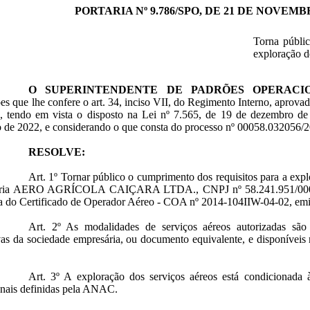
PORTARIA Nº 9.786/SPO, DE 21 DE NOVEMBR
Torna públic
exploração d
O SUPERINTENDENTE DE PADRÕES OPERACI
ões que lhe confere o art. 34, inciso VII, do Regimento Interno, aprov
, tendo em vista o disposto na Lei nº 7.565, de 19 de dezembro de
o de 2022, e considerando o que consta do processo nº 00058.032056/
RESOLVE:
Art. 1º Tornar público o cumprimento dos requisitos para a expl
ria AERO AGRÍCOLA CAIÇARA LTDA., CNPJ nº 58.241.951/0001-3
ra do Certificado de Operador Aéreo - COA nº 2014-104IIW-04-02, em
Art. 2º As modalidades de serviços aéreos autorizadas são 
as da sociedade empresária, ou documento equivalente, e disponíveis 
Art. 3º
A exploração dos serviços aéreos está condicionada 
onais definidas pela ANAC.