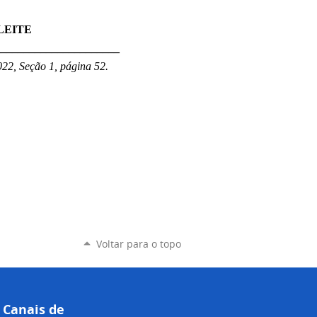
LEITE
______________________
22, Seção 1, página 52.
Voltar para o topo
Canais de