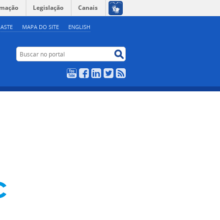
rmação
Legislação
Canais
ASTE
MAPA DO SITE
ENGLISH
Buscar no portal
Buscar no portal
YouTube
Facebook
LinkedIn
Twitter
RSS