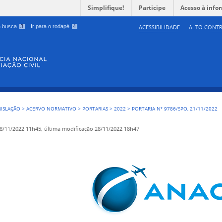
Simplifique!
Participe
Acesso à info
 a busca
3
Ir para o rodapé
4
ACESSIBILIDADE
ALTO CONTR
GISLAÇÃO
>
ACERVO NORMATIVO
>
PORTARIAS
>
2022
>
PORTARIA Nº 9786/SPO, 21/11/2022
8/11/2022 11h45,
última modificação
28/11/2022 18h47