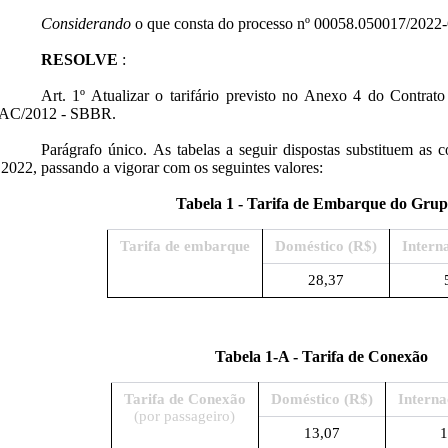
Considerando
o que consta do processo nº 00058.050017/2022-
RESOLVE
:
Art. 1º Atualizar o tarifário previsto no Anexo 4 do Contr
AC/2012 - SBBR.
Parágrafo único. As tabelas a seguir dispostas substituem as c
 2022, passando a vigorar com os seguintes valores:
Tabela 1 - Tarifa de Embarque do Grup
Tarifa de embarque
Doméstico (R$)
Intern
28,37
Tabela 1-A - Tarifa de Conexão
Tarifa de Conexão
Doméstico (R$)
Interna
(por passageiro)
13,07
1