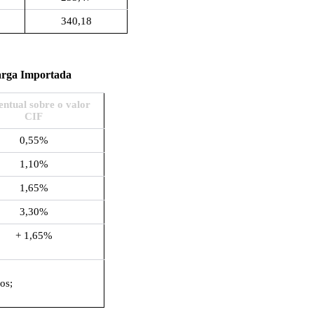
340,18
arga Importada
entual sobre o valor
CIF
0,55%
1,10%
1,65%
3,30%
+ 1,65%
os;