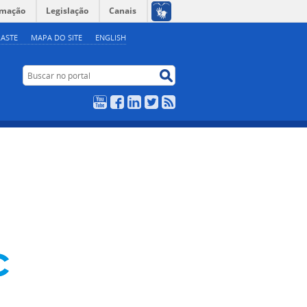
rmação
Legislação
Canais
ASTE
MAPA DO SITE
ENGLISH
Buscar no portal
Buscar no portal
YouTube
Facebook
LinkedIn
Twitter
RSS