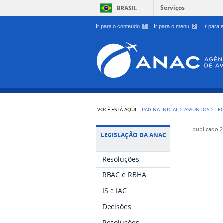
Serviços
BRASIL
Ir para o conteúdo
1
Ir para o menu
2
Ir para
VOCÊ ESTÁ AQUI:
PÁGINA INICIAL
>
ASSUNTOS
>
LE
publicado
2
LEGISLAÇÃO DA ANAC
Resoluções
RBAC e RBHA
IS e IAC
Decisões
Resoluções