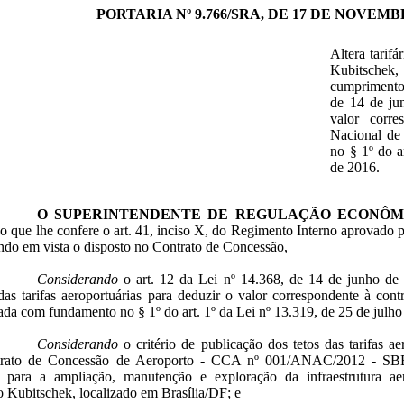
PORTARIA Nº 9.766/SRA, DE 17 DE NOVEMBR
Altera tarifá
Kubitschek
cumprimento 
de 14 de ju
valor corr
Nacional de
no § 1º do a
de 2016.
O SUPERINTENDENTE DE REGULAÇÃO ECONÔM
ão que lhe confere o art. 41, inciso X, do Regimento Interno aprovado 
ndo em vista o disposto no Contrato de Concessão,
Considerando
o art. 12 da Lei nº 14.368, de 14 de junho de 
das tarifas aeroportuárias para deduzir o valor correspondente à co
iada com fundamento no § 1º do art. 1º da Lei nº 13.319, de 25 de julh
Considerando
o critério de publicação dos tetos das tarifas ae
rato de Concessão de Aeroporto - CCA nº 001/ANAC/2012 - SBBR,
s para a ampliação, manutenção e exploração da infraestrutura aer
o Kubitschek, localizado em Brasília/DF; e