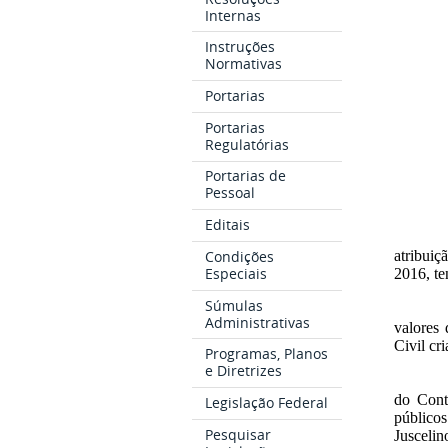
Internas
Instruções
Normativas
Portarias
Portarias
Regulatórias
Portarias de
Pessoal
Editais
atribuiç
Condições
Especiais
2016, te
Súmulas
Administrativas
valores 
Civil cr
Programas, Planos
e Diretrizes
do Cont
Legislação Federal
público
Pesquisar
Juscelin