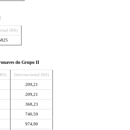
I
ional (R$)
6825
ronaves do Grupo II
(R$)
Internacional (R$)
209,21
209,21
368,23
740,59
974,90