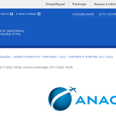
Simplifique!
Participe
Acesso à info
 a busca
3
Ir para o rodapé
4
ACESSIBILIDADE
ALTO CONTR
GISLAÇÃO
>
ACERVO NORMATIVO
>
PORTARIAS
>
2022
>
PORTARIA Nº 9766/SRA, 25/11/2022
5/11/2022 16h35,
última modificação
25/11/2022 16h35