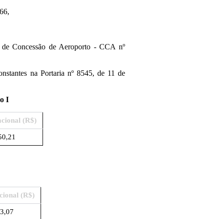
66,
ato de Concessão de Aeroporto - CCA nº
onstantes na Portaria nº 8545, de 11 de
o I
acional (R$)
50,21
cional (R$)
3,07