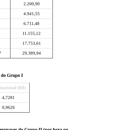
7
2.200,90
2
4.941,55
0
6.711,48
4
11.155,12
2
17.753,61
7
29.389,94
s do Grupo I
rnacional (R$)
4,7281
0,9626
Aeronaves do Grupo II (por hora ou