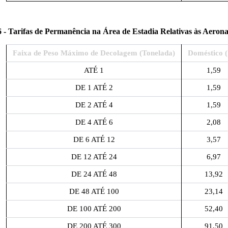
6 - Tarifas de Permanência na Área de Estadia Relativas às Aerona
Faixa de Peso Máximo de Decolagem (Tonelada)
Doméstico 
ATÉ 1
1,59
DE 1 ATÉ 2
1,59
DE 2 ATÉ 4
1,59
DE 4 ATÉ 6
2,08
DE 6 ATÉ 12
3,57
DE 12 ATÉ 24
6,97
DE 24 ATÉ 48
13,92
DE 48 ATÉ 100
23,14
DE 100 ATÉ 200
52,40
DE 200 ATÉ 300
91,50