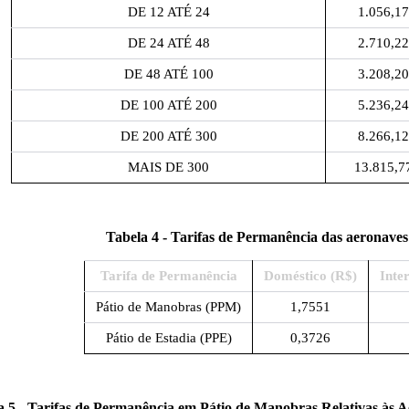
DE 12 ATÉ 24
1.056,1
DE 24 ATÉ 48
2.710,2
DE 48 ATÉ 100
3.208,2
DE 100 ATÉ 200
5.236,2
DE 200 ATÉ 300
8.266,1
MAIS DE 300
13.815,7
Tabela 4 - Tarifas de Permanência das aeronave
Tarifa de Permanência
Doméstico (R$)
Inte
Pátio de Manobras (PPM)
1,7551
Pátio de Estadia (PPE)
0,3726
a 5 - Tarifas de Permanência em Pátio de Manobras Relativas às 