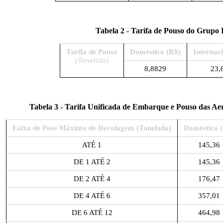
Tabela 2 - Tarifa de Pouso do Grupo 
Tarifa de Pouso
Doméstico (R$)
Internac
(Tonelada)
8,8829
23,
Tabela 3 - Tarifa Unificada de Embarque e Pouso das Ae
Faixa de Peso Máximo de Decolagem (Tonelada)
Doméstico 
ATÉ 1
145,36
DE 1 ATÉ 2
145,36
DE 2 ATÉ 4
176,47
DE 4 ATÉ 6
357,01
DE 6 ATÉ 12
464,98