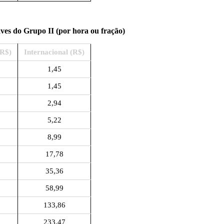
ves do Grupo II (por hora ou fração)
(R$)
Internacional (R$)
1,45
1,45
2,94
5,22
8,99
17,78
35,36
58,99
133,86
233,47