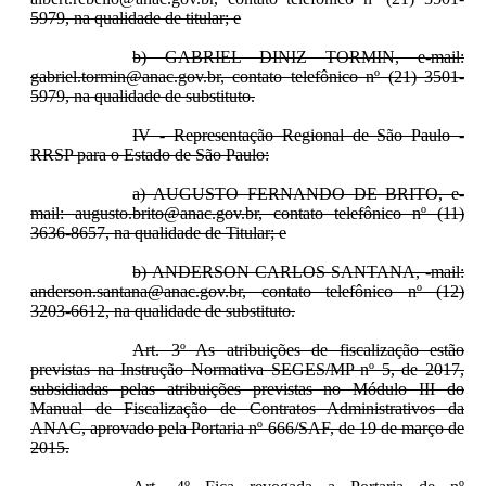
5979, na qualidade de titular; e
b) GABRIEL DINIZ TORMIN, e-mail:
gabriel.tormin@anac.gov.br, contato telefônico nº (21) 3501-
5979, na qualidade de substituto.
IV - Representação Regional de São Paulo -
RRSP para o Estado de São Paulo:
a) AUGUSTO FERNANDO DE BRITO, e-
mail: augusto.brito@anac.gov.br, contato telefônico nº (11)
3636-8657, na qualidade de Titular; e
b) ANDERSON CARLOS SANTANA, -mail:
anderson.santana@anac.gov.br, contato telefônico nº (12)
3203-6612, na qualidade de substituto.
Art. 3º As atribuições de fiscalização estão
previstas na Instrução Normativa SEGES/MP nº 5, de 2017,
subsidiadas pelas atribuições previstas no Módulo III do
Manual de Fiscalização de Contratos Administrativos da
ANAC, aprovado pela Portaria nº 666/SAF, de 19 de março de
2015.