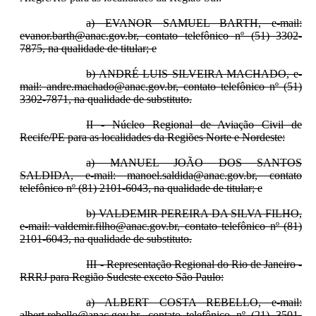
a) EVANOR SAMUEL BARTH, e-mail:
evanor.barth@anac.gov.br, contato telefônico nº (51) 3302-
7875, na qualidade de titular; e
b) ANDRÉ LUIS SILVEIRA MACHADO, e-
mail: andre.machado@anac.gov.br, contato telefônico nº (51)
3302-7871, na qualidade de substituto.
II - Núcleo Regional de Aviação Civil de
Recife/PE para as localidades da Regiões Norte e Nordeste:
a) MANUEL JOÃO DOS SANTOS
SALDIDA, e-mail: manoel.saldida@anac.gov.br, contato
telefônico nº (81) 2101-6043, na qualidade de titular; e
b) VALDEMIR PEREIRA DA SILVA FILHO,
e-mail: valdemir.filho@anac.gov.br, contato telefônico nº (81)
2101-6043, na qualidade de substituto.
III - Representação Regional do Rio de Janeiro -
RRRJ para Região Sudeste exceto São Paulo:
a) ALBERT COSTA REBELLO, e-mail:
albert.rebello@anac.gov.br, contato telefônico nº (21) 3501-