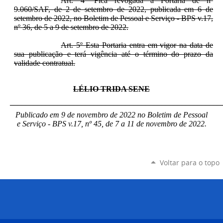
Art. 4º Fica revogada a Portaria de nº
9.060/SAF, de 2 de setembro de 2022, publicada em 6 de
setembro de 2022, no Boletim de Pessoal e Serviço - BPS v.17,
nº 36, de 5 a 9 de setembro de 2022.
Art. 5º Esta Portaria entra em vigor na data de
sua publicação e terá vigência até o término do prazo da
validade contratual.
LÉLIO TRIDA SENE
_____________________________________________________
Publicado em 9 de novembro de 2022 no Boletim de Pessoal
e Serviço - BPS v.17, nº 45, de 7 a 11 de novembro de 2022.
Voltar para o topo