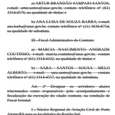
a) ARTUR BRANDÃO SAMPAIO SANTOS,
e-mail: artur.santos@anac.gov.br, contato telefônico nº (61)
3314-4576, na qualidade de titular; e
b) ANA LUISA DE SOUZA BARBA, e-mail:
ana.barba@anac.gov.br, contato telefônico nº (11) 3636-8754,
na qualidade de substituta.
III - Fiscal Administrativo do Contrato:
a) MARCIA NASCIMENTO ANDRADE
COUTINHO, e-mail: marcia.coutinho@anac.gov.br, contato
telefônico nº (61) 3314-4102, na qualidade de titular; e
b) SARA SANTOS SOUSA MELO
ALBERTO, e-mail: sara.santos@anac.gov.br, contato
telefônico nº (61) 3314-4557, na qualidade de substituta.
Art. 2º Designar os servidores abaixo
relacionados como responsáveis pelo acompanhamento e
fiscalização da execução do citado contrato, na condição de
Fiscal Setorial:
I - Núcleo Regional de Aviação Civil de Porto
Alegre/RS para as localidades da Região Sul: