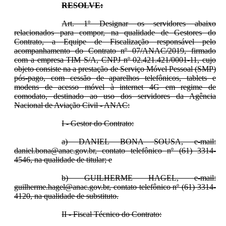
RESOLVE:
Art. 1º Designar os servidores abaixo
relacionados para compor, na qualidade de Gestores do
Contrato, a Equipe de Fiscalização responsável pelo
acompanhamento do Contrato nº 07/ANAC/2019, firmado
com a empresa TIM S/A, CNPJ nº 02.421.421/0001-11, cujo
objeto consiste na a prestação de Serviço Móvel Pessoal (SMP)
pós-pago, com cessão de aparelhos telefônicos, tablets e
modens de acesso móvel à internet 4G em regime de
comodato, destinado ao uso dos servidores da Agência
Nacional de Aviação Civil - ANAC:
I - Gestor do Contrato:
a) DANIEL BONA SOUSA, e-mail:
daniel.bona@anac.gov.br, contato telefônico nº (61) 3314-
4546, na qualidade de titular; e
b) GUILHERME HAGEL, e-mail:
guilherme.hagel@anac.gov.br, contato telefônico nº (61) 3314-
4120, na qualidade de substituto.
II - Fiscal Técnico do Contrato: