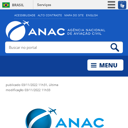
Serviços
BRASIL
Simplifique!
ACESSIBILIDADE
ALTO CONTRASTE
MAPA DO SITE
ENGLISH
Participe
Acesso à informação
Legislação
Buscar no portal
Bus
Canais
publicado
03/11/2022 11h31,
última
modificação
03/11/2022 11h33