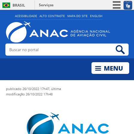
Serviços
BRASIL
Simplifique!
ACESSIBILIDADE
ALTO CONTRASTE
MAPA DO SITE
ENGLISH
Participe
Acesso à informação
Legislação
Buscar no portal
Bus
Canais
publicado
26/10/2022 17h47,
última
modificação
26/10/2022 17h48