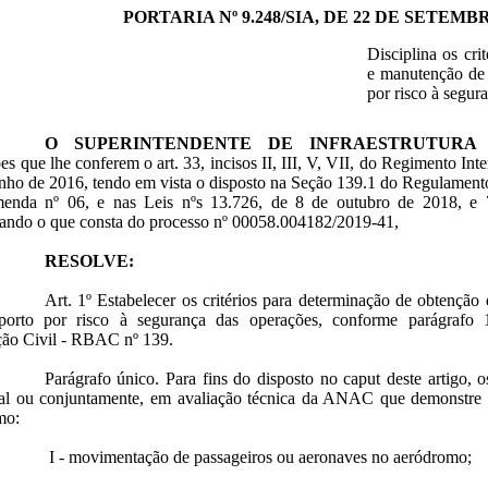
PORTARIA Nº 9.248/SIA, DE 22 DE SETEMBR
Disciplina os cri
e manutenção de 
por risco à segur
O SUPERINTENDENTE DE INFRAESTRUTURA
ões que lhe conferem o art. 33, incisos II, III, V, VII, do Regimento In
nho de 2016, tendo em vista o disposto na Seção 139.1 do Regulament
enda nº 06, e nas Leis nºs 13.726, de 8 de outubro de 2018, e
rando o que consta do processo nº 00058.004182/2019-41,
RESOLVE:
Art. 1º Estabelecer os critérios para determinação de obtenção
porto por risco à segurança das operações, conforme parágrafo 1
ção Civil - RBAC nº 139.
Parágrafo único. Para fins do disposto no caput deste artigo, 
ual ou conjuntamente, em avaliação técnica da ANAC que demonstre 
mo:
I - movimentação de passageiros ou aeronaves no aeródromo;