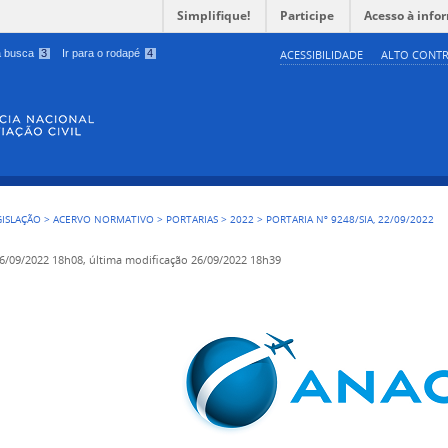
Simplifique!
Participe
Acesso à info
 a busca
3
Ir para o rodapé
4
ACESSIBILIDADE
ALTO CONTR
GISLAÇÃO
>
ACERVO NORMATIVO
>
PORTARIAS
>
2022
>
PORTARIA Nº 9248/SIA, 22/09/2022
6/09/2022 18h08,
última modificação
26/09/2022 18h39