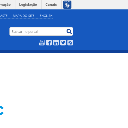
rmação
Legislação
Canais
ASTE
MAPA DO SITE
ENGLISH
Buscar no portal
Buscar no portal
YouTube
Facebook
LinkedIn
Twitter
RSS