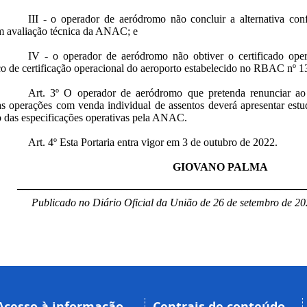
III - o operador de aeródromo não concluir a alternativa co
em avaliação técnica da ANAC; e
IV - o operador de aeródromo não obtiver o certificado ope
co de certificação operacional do aeroporto estabelecido no RBAC nº 1
Art. 3º O operador de aeródromo que pretenda renunciar ao 
s operações com venda individual de assentos deverá apresentar est
o das especificações operativas pela ANAC.
Art. 4º Esta Portaria entra vigor em 3 de outubro de 2022.
GIOVANO PALMA
____________________________________________________
Publicado no Diário Oficial da União de 26 de setembro de 20
Acesso à informação
Centrais de conteúdo