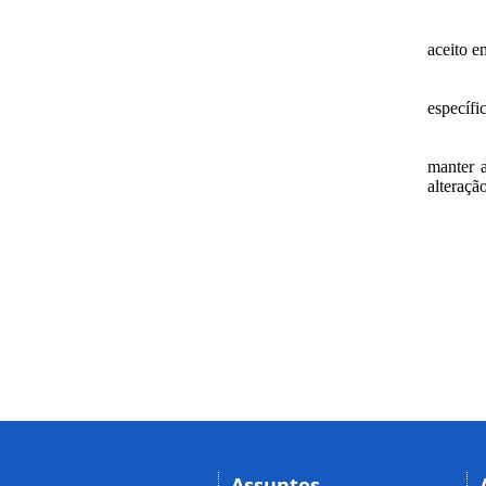
aceito 
específi
manter a
alteraçã
Assuntos