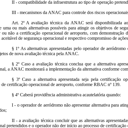
II - compatibilidade da infraestrutura ao tipo de operação pretend
III - mecanismos da ANAC para controle dos riscos operacionais
Art. 2º A avaliação técnica da ANAC será disponibilizada a
e uma ou mais alternativas possíveis para atingir os objetivos de se
 ou não a certificação operacional de aeroporto, com demonstração do
 aceitável de segurança operacional e respectivo compromisso de ações 
§ 1º As alternativas apresentadas pelo operador de aeródromo
jetos de nova avaliação técnica pela ANAC.
§ 2º Caso a avaliação técnica conclua que a alternativa apres
onal, a ANAC monitorará a implementação da alternativa conforme com
§ 3º Caso a alternativa apresentada seja pela certificação op
 de certificação operacional de aeroporto, conforme RBAC nº 139.
§ 4º Caberá providência administrativa acautelatória quando:
I - o operador de aeródromo não apresentar alternativa para atin
dos;
II - a avaliação técnica concluir que as alternativas apresenta
nal pretendidos e o operador não der início ao processo de certificação