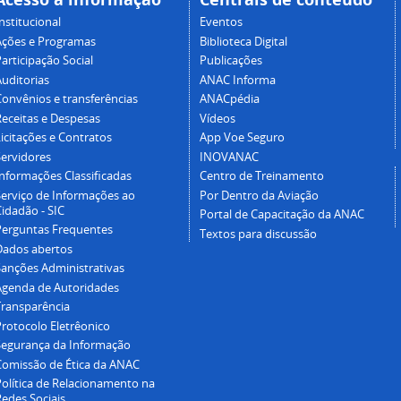
nstitucional
Eventos
Ações e Programas
Biblioteca Digital
articipação Social
Publicações
Auditorias
ANAC Informa
Convênios e transferências
ANACpédia
Receitas e Despesas
Vídeos
icitações e Contratos
App Voe Seguro
Servidores
INOVANAC
Informações Classificadas
Centro de Treinamento
Serviço de Informações ao
Por Dentro da Aviação
idadão - SIC
Portal de Capacitação da ANAC
Perguntas Frequentes
Textos para discussão
Dados abertos
Sanções Administrativas
Agenda de Autoridades
Transparência
Protocolo Eletrêonico
Segurança da Informação
Comissão de Ética da ANAC
Política de Relacionamento na
Redes Sociais