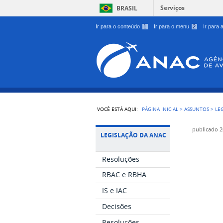
Serviços
BRASIL
Ir para o conteúdo
1
Ir para o menu
2
Ir para
VOCÊ ESTÁ AQUI:
PÁGINA INICIAL
>
ASSUNTOS
>
LE
publicado
2
LEGISLAÇÃO DA ANAC
Resoluções
RBAC e RBHA
IS e IAC
Decisões
Resoluções