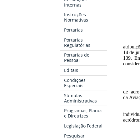
Internas
Instruções
Normativas
Portarias
Portarias
Regulatórias
atribuiç
14 de ju
Portarias de
139, Em
Pessoal
conside
Editais
Condições
Especiais
de aero
Súmulas
da Avia
Administrativas
Programas, Planos
individ
e Diretrizes
aeródro
Legislação Federal
Pesquisar