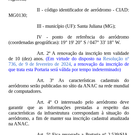
II - código identificador de aeródromo - CIAD:
MG0130;
III - município (UF): Santa Juliana (MG);
IV - ponto de referência do aeródromo
(coordenadas geográficas): 19° 19' 20" S / 047° 33' 18" W.
Art. 2º A renovação da inscrição tem validade
de 10 (dez) anos.
(Em virtude do disposto na
Resolução nº
736, de 9 de fevereiro de 2024
, a renovação da inscrição de
que trata esta Portaria será válida por tempo indeterminado)
Art. 3º As características cadastrais do
aeródromo serão publicadas no sítio da ANAC na rede mundial
de computadores.
Art. 4º O interessado pelo aeródromo deve
garantir que as informações prestadas a respeito das
características da infraestrutura correspondam à situação do
aeródromo, a fim de manter sua inscrição cadastral atualizada
na ANAC.
Art. 5º Fica revogada a Portaria nº 2.539/SIA,