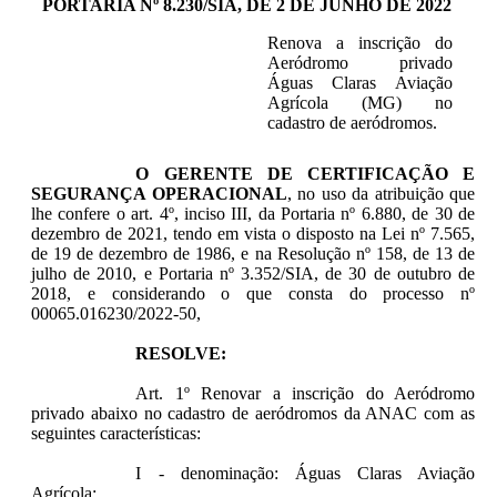
PORTARIA Nº 8.230/SIA, DE 2 DE JUNHO DE 2022
Renova a inscrição do
Aeródromo privado
Águas Claras Aviação
Agrícola (MG) no
cadastro de aeródromos.
O GERENTE DE CERTIFICAÇÃO E
SEGURANÇA OPERACIONAL
, no uso da atribuição que
lhe confere o art. 4º, inciso III, da Portaria nº 6.880, de 30 de
dezembro de 2021, tendo em vista o disposto na Lei nº 7.565,
de 19 de dezembro de 1986, e na Resolução nº 158, de 13 de
julho de 2010, e Portaria nº 3.352/SIA, de 30 de outubro de
2018, e considerando o que consta do processo nº
00065.016230/2022-50,
RESOLVE:
Art. 1º Renovar a inscrição do Aeródromo
privado abaixo no cadastro de aeródromos da ANAC com as
seguintes características:
I - denominação: Águas Claras Aviação
Agrícola;