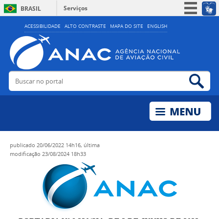
Serviços
BRASIL
Simplifique!
ACESSIBILIDADE
ALTO CONTRASTE
MAPA DO SITE
ENGLISH
Participe
Acesso à informação
Legislação
Buscar no portal
Bus
Canais
publicado
20/06/2022 14h16,
última
modificação
23/08/2024 18h33