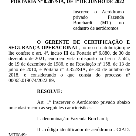
PORTARIA Nº 8.207/SIA, DE 1º DE JUNHO DE 2022
Inscreve o Aeródromo
privado Fazenda
Borchardt (MT) no
cadastro de aeródromos.
O GERENTE DE CERTIFICAÇÃO E
SEGURANÇA OPERACIONAL
, no uso da atribuição que
lhe confere o art. 4º, inciso III da Portaria nº 6.880, de 30 de
dezembro de 2021, tendo em vista o disposto na Lei nº 7.565,
de 19 de dezembro de 1986, e na Resolução nº 158, de 13 de
julho de 2010, e Portaria nº 3.352/SIA, de 30 de outubro de
2018, e considerando o que consta do processo nº
00065.019074/2022-89,
RESOLVE:
Art. 1º Inscrever o Aeródromo privado abaixo
no cadastro com as seguintes características:
I - denominação: Fazenda Borchardt;
II - código identificador de aeródromo - CIAD:
MT0849;