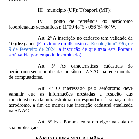
III - município (UF): Tabaporã (MT);
IV - ponto de referência do aeródromo
(coordenadas geográficas): 11°09'48"S / 056°54'46"W.
Art. 2º A inscrição no cadastro tem validade de
10 (dez) anos.
(Em virtude do disposto na
Resolução nº 736, de
9 de fevereiro de 2024
, a inscrição de que trata esta Portaria
será válida por tempo indeterminado)
Art. 3º As características cadastrais do
aeródromo serão publicadas no sítio da ANAC na rede mundial
de computadores.
Art. 4º O interessado pelo aeródromo deve
garantir que as informações prestadas a respeito das
características da infraestrutura correspondam à situação do
aeródromo, a fim de manter sua inscrição cadastral atualizada
na ANAC.
Art. 5º Esta Portaria entra em vigor na data de
sua publicação.
FÁBIO LOPES MAGALHÃES