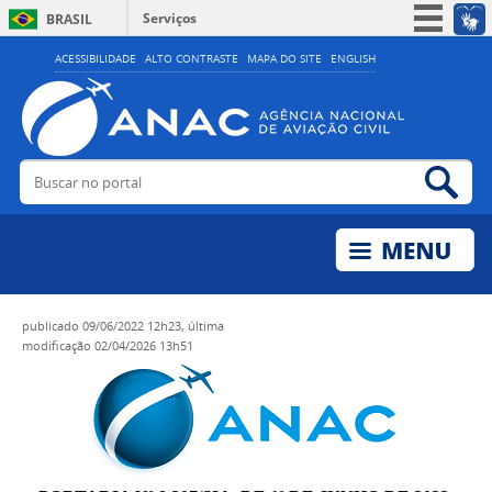
Serviços
BRASIL
Simplifique!
ACESSIBILIDADE
ALTO CONTRASTE
MAPA DO SITE
ENGLISH
Participe
Acesso à informação
Legislação
Buscar no portal
Bus
Canais
publicado
09/06/2022 12h23,
última
modificação
02/04/2026 13h51