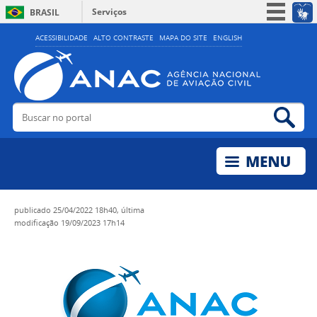
Serviços
BRASIL
Simplifique!
ACESSIBILIDADE
ALTO CONTRASTE
MAPA DO SITE
ENGLISH
Participe
Acesso à informação
Legislação
Buscar no portal
Bus
Canais
publicado
25/04/2022 18h40,
última
modificação
19/09/2023 17h14