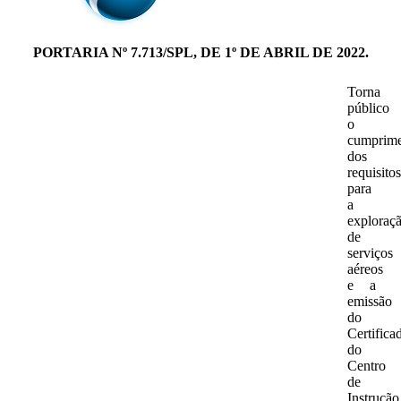
PORTARIA Nº 7.713/SPL, DE 1º DE ABRIL DE 2022.
Torna
público
o
cumprim
dos
requisitos
para
a
exploraç
de
serviços
aéreos
e a
emissão
do
Certifica
do
Centro
de
Instrução