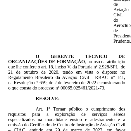
de
Aviação
Civil
do
Aeroclub
de
President
Prudente.
O GERENTE TÉCNICO DE
ORGANIZAÇÕES DE FORMAÇÃO
, no uso da atribuição
que lhe confere o art. 18, inciso V, da Portaria nº 2.928/SPL, de
21 de outubro de 2020, tendo em vista o disposto no
Regulamento Brasileiro da Aviação Civil - RBAC nº 141,
na Resolução nº 659, de 2 de fevereiro de 2022 e considerando
o que consta do processo nº 00065.025461/2021-73,
RESOLVE:
Art. 1º Tornar público o cumprimento dos
requisitos para a exploração de serviços aéreos
especializados na modalidade ensino e adestramento e a
emissão do Certificado de Centro de Instrução de Aviação Civil
– CIAC, emitido em 29 de março de 2022, em favor