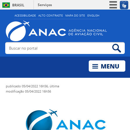
Serviços
BRASIL
Simplifique!
ACESSIBILIDADE
ALTO CONTRASTE
MAPA DO SITE
ENGLISH
Participe
Acesso à informação
Legislação
Buscar no portal
Bus
Canais
publicado
05/04/2022 16h56,
última
modificação
05/04/2022 16h56