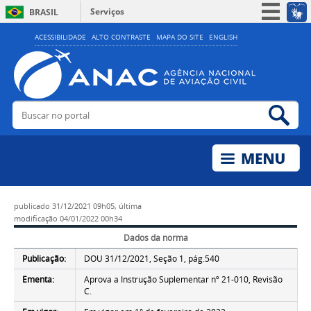
Serviços
BRASIL
Simplifique!
ACESSIBILIDADE
ALTO CONTRASTE
MAPA DO SITE
ENGLISH
Participe
Acesso à informação
Legislação
Buscar no portal
Bus
Canais
publicado
31/12/2021 09h05,
última
modificação
04/01/2022 00h34
Dados da norma
Publicação:
DOU 31/12/2021, Seção 1, pág.540
Ementa:
Aprova a Instrução Suplementar nº 21-010, Revisão
C.