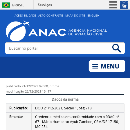
Serviços
BRASIL
Simplifique!
ACESSIBILIDADE
ALTO CONTRASTE
MAPA DO SITE
ENGLISH
Participe
Acesso à informação
Legislação
Buscar no portal
Bus
Canais
publicado
21/12/2021 07h00,
última
modificação
22/12/2021 15h17
Dados da norma
Publicação:
DOU 21/12/2021, Seção 1, pág.718
Ementa:
Credencia médico em conformidade com o RBAC nº
67 - Mário Humberto Ayub Zambon, CRM/DF 17150,
MC 254.