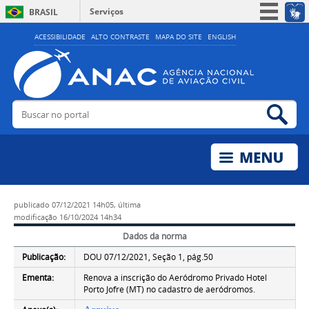
Serviços
BRASIL
Simplifique!
ACESSIBILIDADE
ALTO CONTRASTE
MAPA DO SITE
ENGLISH
Participe
Acesso à informação
Legislação
Buscar no portal
Bus
Canais
publicado
07/12/2021 14h05,
última
modificação
16/10/2024 14h34
Dados da norma
Publicação:
DOU 07/12/2021, Seção 1, pág.50
Ementa:
Renova a inscrição do Aeródromo Privado Hotel
Porto Jofre (MT) no cadastro de aeródromos.