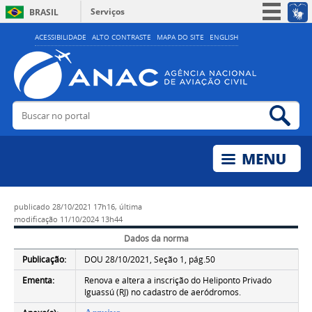
Serviços
BRASIL
Simplifique!
ACESSIBILIDADE
ALTO CONTRASTE
MAPA DO SITE
ENGLISH
Participe
Acesso à informação
Legislação
Buscar no portal
Bus
Canais
publicado
28/10/2021 17h16,
última
modificação
11/10/2024 13h44
Dados da norma
Publicação:
DOU 28/10/2021, Seção 1, pág.50
Ementa:
Renova e altera a inscrição do Heliponto Privado
Iguassú (RJ) no cadastro de aeródromos.