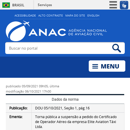
Serviços
BRASIL
Simplifique!
ACESSIBILIDADE
ALTO CONTRASTE
MAPA DO SITE
ENGLISH
Participe
Acesso à informação
Legislação
Buscar no portal
Bus
Canais
publicado
05/09/2021 09h05,
última
modificação
06/10/2021 17h00
Dados da norma
Publicação:
DOU 05/10/2021, Seção 1, pág.16
Ementa:
Torna pública a suspensão a pedido do Certificado
de Operador Aéreo da empresa Elite Aviation Táxi
Ltda.