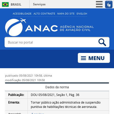
Serviços
BRASIL
Simplifique!
ACESSIBILIDADE
ALTO CONTRASTE
MAPA DO SITE
ENGLISH
Participe
Acesso à informação
Legislação
Buscar no portal
Bus
Canais
publicado
05/08/2021 10h58,
última
modificação
05/08/2021 10h58
Dados da norma
Publicação:
DOU 05/08/2021, Seção 1, Pág. 36
Ementa:
Tornar público ação administrativa de suspensão
punitiva de habilitações técnicas de aeronauta.