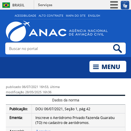
Serviços
BRASIL
Simplifique!
ACESSIBILIDADE
ALTO CONTRASTE
MAPA DO SITE
ENGLISH
Participe
Acesso à informação
Legislação
Buscar no portal
Bus
Canais
publicado
06/07/2021 16h53,
última
modificação
28/05/2025 16h36
Dados da norma
Publicação:
DOU 06/07/2021, Seção 1, pág.42
Ementa:
Inscreve o Aeródromo Privado Fazenda Guarabu
(TO) no cadastro de aeródromos.