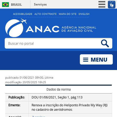
Serviços
BRASIL
Simplifique!
ACESSIBILIDADE
ALTO CONTRASTE
MAPA DO SITE
ENGLISH
Participe
Acesso à informação
Legislação
Buscar no portal
Bus
Canais
publicado
01/06/2021 08h00,
última
modificação
20/05/2025 18h25
Dados da norma
Publicação:
DOU 01/06/2021, Seção 1, pág.113
Ementa:
Renova a inscrição do Heliponto Privado My Way (RJ)
no cadastro de aeródromos.