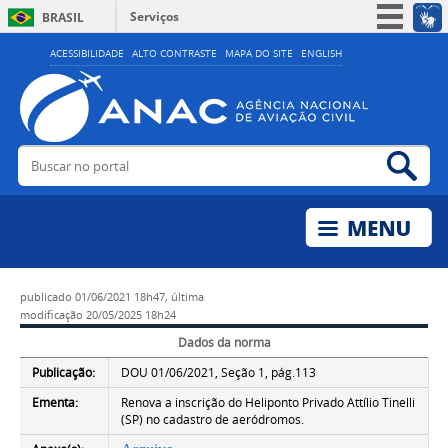
Serviços
BRASIL
Simplifique!
ACESSIBILIDADE
ALTO CONTRASTE
MAPA DO SITE
ENGLISH
Participe
Acesso à informação
Legislação
Buscar no portal
Bus
Canais
publicado
01/06/2021 18h47,
última
modificação
20/05/2025 18h24
Dados da norma
Publicação:
DOU 01/06/2021, Seção 1, pág.113
Ementa:
Renova a inscrição do Heliponto Privado Attílio Tinelli
(SP) no cadastro de aeródromos.