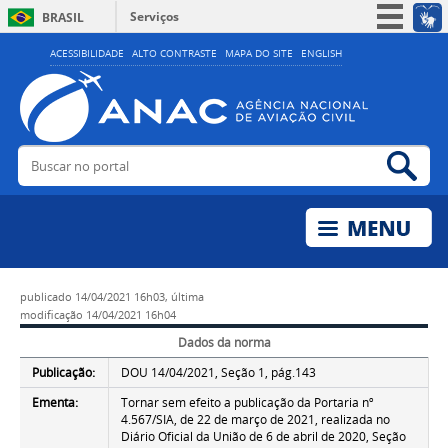
Serviços
BRASIL
Simplifique!
ACESSIBILIDADE
ALTO CONTRASTE
MAPA DO SITE
ENGLISH
Participe
Acesso à informação
Legislação
Buscar no portal
Bus
Canais
publicado
14/04/2021 16h03,
última
modificação
14/04/2021 16h04
Dados da norma
Publicação:
DOU 14/04/2021, Seção 1, pág.143
Ementa:
Tornar sem efeito a publicação da Portaria nº
4.567/SIA, de 22 de março de 2021, realizada no
Diário Oficial da União de 6 de abril de 2020, Seção