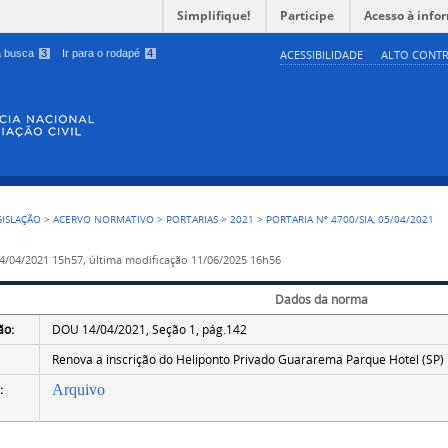
Simplifique!
Participe
Acesso à info
 a busca
3
Ir para o rodapé
4
ACESSIBILIDADE
ALTO CONTR
GISLAÇÃO
>
ACERVO NORMATIVO
>
PORTARIAS
>
2021
>
PORTARIA Nº 4700/SIA, 05/04/2021
4/04/2021 15h57,
última modificação
11/06/2025 16h56
Dados da norma
ão:
DOU 14/04/2021, Seção 1, pág.142
Renova a inscrição do Heliponto Privado Guararema Parque Hotel (SP)
:
Arquivo