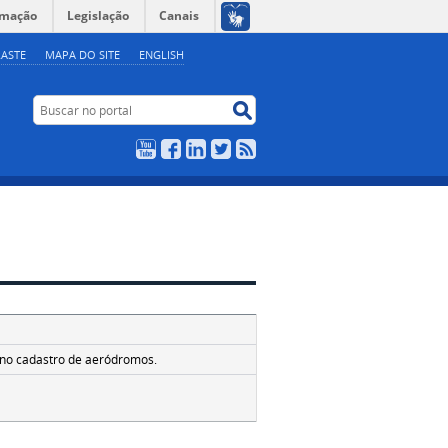
rmação
Legislação
Canais
ASTE
MAPA DO SITE
ENGLISH
Buscar no portal
Buscar no portal
YouTube
Facebook
LinkedIn
Twitter
RSS
 no cadastro de aeródromos.