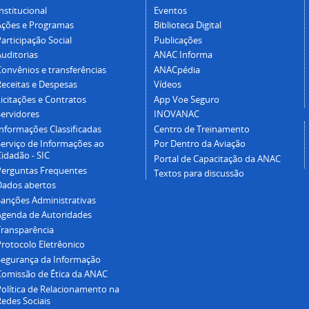
nstitucional
Eventos
Ações e Programas
Biblioteca Digital
articipação Social
Publicações
Auditorias
ANAC Informa
Convênios e transferências
ANACpédia
Receitas e Despesas
Vídeos
icitações e Contratos
App Voe Seguro
Servidores
INOVANAC
Informações Classificadas
Centro de Treinamento
Serviço de Informações ao
Por Dentro da Aviação
idadão - SIC
Portal de Capacitação da ANAC
Perguntas Frequentes
Textos para discussão
Dados abertos
Sanções Administrativas
Agenda de Autoridades
Transparência
Protocolo Eletrêonico
Segurança da Informação
Comissão de Ética da ANAC
Política de Relacionamento na
Redes Sociais