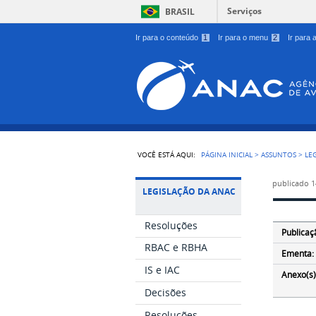
Serviços
BRASIL
Ir para o conteúdo
1
Ir para o menu
2
Ir para
VOCÊ ESTÁ AQUI:
PÁGINA INICIAL
>
ASSUNTOS
>
LE
publicado
1
LEGISLAÇÃO DA ANAC
Resoluções
Publicaç
RBAC e RBHA
Ementa:
IS e IAC
Anexo(s)
Decisões
Resoluções