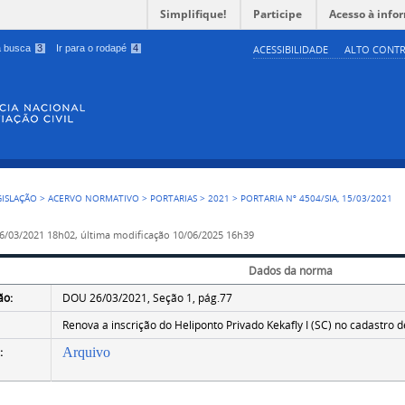
Simplifique!
Participe
Acesso à info
 a busca
3
Ir para o rodapé
4
ACESSIBILIDADE
ALTO CONTR
GISLAÇÃO
>
ACERVO NORMATIVO
>
PORTARIAS
>
2021
>
PORTARIA Nº 4504/SIA, 15/03/2021
6/03/2021 18h02,
última modificação
10/06/2025 16h39
Dados da norma
ão:
DOU 26/03/2021, Seção 1, pág.77
Renova a inscrição do Heliponto Privado Kekafly I (SC) no cadastro
:
Arquivo