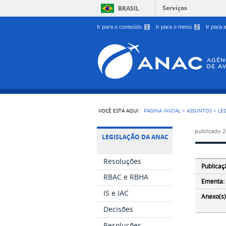
Serviços
BRASIL
Ir para o conteúdo
1
Ir para o menu
2
Ir para
VOCÊ ESTÁ AQUI:
PÁGINA INICIAL
>
ASSUNTOS
>
LE
publicado
2
LEGISLAÇÃO DA ANAC
Resoluções
Publicaç
RBAC e RBHA
Ementa:
IS e IAC
Anexo(s)
Decisões
Resoluções