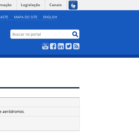
rmação
Legislação
Canais
ASTE
MAPA DO SITE
ENGLISH
Buscar no portal
Buscar no portal
YouTube
Facebook
LinkedIn
Twitter
RSS
 de aeródromos.