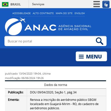
Serviços
BRASIL
Simplifique!
ACESSIBILIDADE
ALTO CONTRASTE
MAPA DO SITE
ENGLISH
Participe
Acesso à informação
Legislação
Buscar no portal
Bus
Canais
publicado
13/04/2020 19h04,
última
modificação
06/06/2024 19h26
Dados da norma
Publicação:
DOU 09/04/2020, Seção 1, pág.34
Ementa:
Renova a inscrição do aeródromo público SBGM
localizado em Guajará-Mirim - RO, do cadastro de
aeródromos públicos.