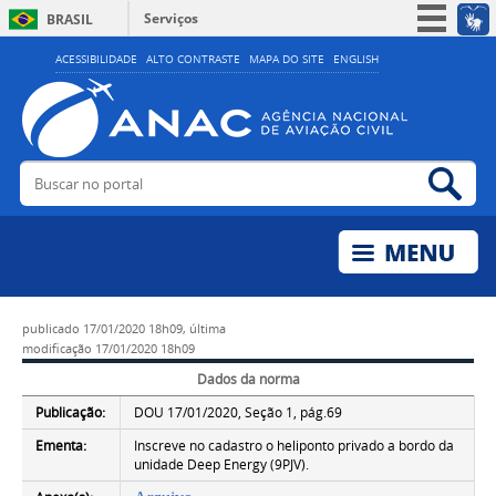
Serviços
BRASIL
Simplifique!
ACESSIBILIDADE
ALTO CONTRASTE
MAPA DO SITE
ENGLISH
Participe
Acesso à informação
Legislação
Buscar no portal
Bus
Canais
publicado
17/01/2020 18h09,
última
modificação
17/01/2020 18h09
Dados da norma
Publicação:
DOU 17/01/2020, Seção 1, pág.69
Ementa:
Inscreve no cadastro o heliponto privado a bordo da
unidade Deep Energy (9PJV).