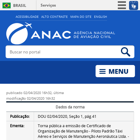
Serviços
BRASIL
Simplifique!
ACESSIBILIDADE
ALTO CONTRASTE
MAPA DO SITE
ENGLISH
Participe
Acesso à informação
Legislação
Buscar no portal
Bus
Canais
publicado
02/04/2020 16h32,
última
modificação
02/04/2020 16h32
Dados da norma
Publicação:
DOU 02/04/2020, Seção 1, pág.41
Ementa:
Torna pública a emissão de Certificado de
Organização de Manutenção - Piloto Padrão Táxi
Aéreo e Serviços de Manutenção Aeronáutica Ltda. -