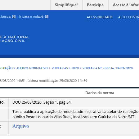
Simplifique!
Participe
Acesso à info
 a busca
3
Ir para o rodapé
4
ACESSIBILIDADE
ALTO CONTR
GISLAÇÃO
>
ACERVO NORMATIVO
>
PORTARIAS
>
2020
>
PORTARIA Nº 780/SIA, 19/03/2020
5/03/2020 14h51,
última modificação
25/03/2020 14h59
Dados da norma
ão:
DOU 25/03/2020, Seção 1, pág.54
Torna pública a aplicação de medida administrativa cautelar de restriç
público Posto Leonardo Vilas Boas, localizado em Gaúcha do Norte/MT.
:
Arquivo