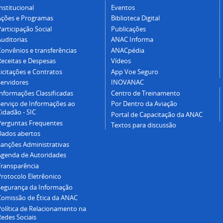
nstitucional
Eventos
Ações e Programas
Biblioteca Digital
articipação Social
Publicações
Auditorias
ANAC Informa
Convênios e transferências
ANACpédia
Receitas e Despesas
Vídeos
icitações e Contratos
App Voe Seguro
Servidores
INOVANAC
Informações Classificadas
Centro de Treinamento
Serviço de Informações ao
Por Dentro da Aviação
idadão - SIC
Portal de Capacitação da ANAC
Perguntas Frequentes
Textos para discussão
Dados abertos
Sanções Administrativas
Agenda de Autoridades
Transparência
Protocolo Eletrêonico
Segurança da Informação
Comissão de Ética da ANAC
Política de Relacionamento na
Redes Sociais