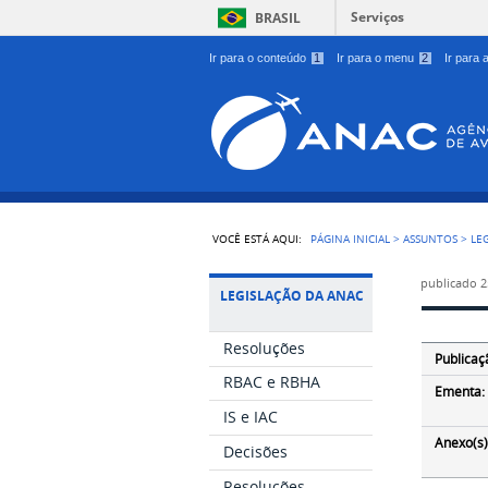
Serviços
BRASIL
Ir para o conteúdo
1
Ir para o menu
2
Ir para
VOCÊ ESTÁ AQUI:
PÁGINA INICIAL
>
ASSUNTOS
>
LE
publicado
2
LEGISLAÇÃO DA ANAC
Resoluções
Publicaç
RBAC e RBHA
Ementa:
IS e IAC
Anexo(s)
Decisões
Resoluções