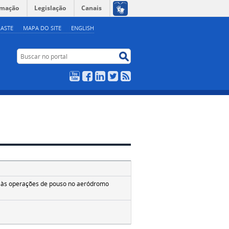
rmação
Legislação
Canais
ASTE
MAPA DO SITE
ENGLISH
Buscar no portal
Buscar no portal
YouTube
Facebook
LinkedIn
Twitter
RSS
ão às operações de pouso no aeródromo