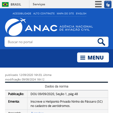
Serviços
BRASIL
Simplifique!
ACESSIBILIDADE
ALTO CONTRASTE
MAPA DO SITE
ENGLISH
Participe
Acesso à informação
Legislação
Buscar no portal
Bus
Canais
publicado
12/09/2020 16h33,
última
modificação
09/08/2024 16h12
Dados da norma
Publicação:
DOU 09/09/2020, Seção 1, pág.48
Ementa:
Inscreve o Heliponto Privado Ninho do Pássaro (SC)
no cadastro de aeródromos.