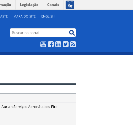
rmação
Legislação
Canais
ASTE
MAPA DO SITE
ENGLISH
Buscar no portal
Buscar no portal
YouTube
Facebook
LinkedIn
Twitter
RSS
Aurian Serviços Aeronáuticos Eireli.