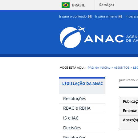
Serviços
BRASIL
Ir para o conteúdo
1
Ir para o menu
2
Ir para
VOCÊ ESTÁ AQUI:
PÁGINA INICIAL
>
ASSUNTOS
>
LE
publicado
2
LEGISLAÇÃO DA ANAC
Resoluções
Publicaç
RBAC e RBHA
Ementa:
IS e IAC
Anexo(s)
Decisões
Resoluções