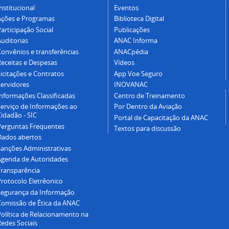
nstitucional
Eventos
Ações e Programas
Biblioteca Digital
articipação Social
Publicações
Auditorias
ANAC Informa
Convênios e transferências
ANACpédia
Receitas e Despesas
Vídeos
icitações e Contratos
App Voe Seguro
Servidores
INOVANAC
Informações Classificadas
Centro de Treinamento
Serviço de Informações ao
Por Dentro da Aviação
idadão - SIC
Portal de Capacitação da ANAC
Perguntas Frequentes
Textos para discussão
Dados abertos
Sanções Administrativas
Agenda de Autoridades
Transparência
Protocolo Eletrêonico
Segurança da Informação
Comissão de Ética da ANAC
Política de Relacionamento na
Redes Sociais