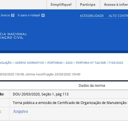
Simplifique!
Participe
Acesso à info
 a busca
3
Ir para o rodapé
4
ACESSIBILIDADE
ALTO CONTR
GISLAÇÃO
>
ACERVO NORMATIVO
>
PORTARIAS
>
2020
>
PORTARIA Nº 742/SAR, 17/03/2020
3/03/2020 15h39,
última modificação
23/03/2020 15h40
Dados da norma
ão:
DOU 20/03/2020, Seção 1, pág.113
Torna pública a emissão de Certificado de Organização de Manutenção - 
:
Arquivo