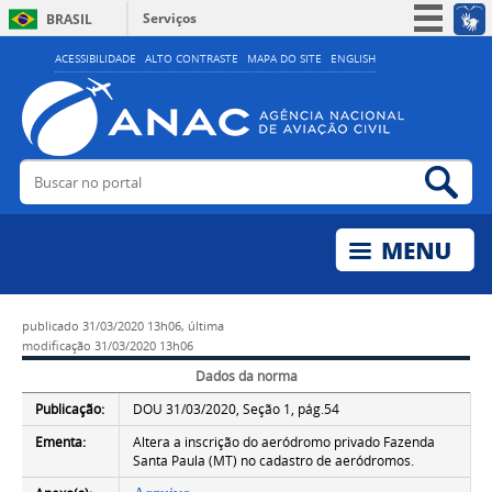
Serviços
BRASIL
Simplifique!
ACESSIBILIDADE
ALTO CONTRASTE
MAPA DO SITE
ENGLISH
Participe
Acesso à informação
Legislação
Buscar no portal
Bus
Canais
publicado
31/03/2020 13h06,
última
modificação
31/03/2020 13h06
Dados da norma
Publicação:
DOU 31/03/2020, Seção 1, pág.54
Ementa:
Altera a inscrição do aeródromo privado Fazenda
Santa Paula (MT) no cadastro de aeródromos.