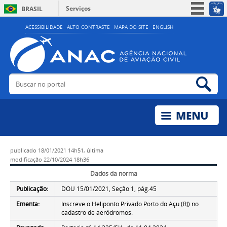
Serviços
BRASIL
Simplifique!
ACESSIBILIDADE
ALTO CONTRASTE
MAPA DO SITE
ENGLISH
Participe
Acesso à informação
Legislação
Buscar no portal
Bus
Canais
publicado
18/01/2021 14h51,
última
modificação
22/10/2024 18h36
Dados da norma
Publicação:
DOU 15/01/2021, Seção 1, pág.45
Ementa:
Inscreve o Heliponto Privado Porto do Açu (RJ) no
cadastro de aeródromos.