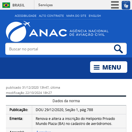
Serviços
BRASIL
Simplifique!
ACESSIBILIDADE
ALTO CONTRASTE
MAPA DO SITE
ENGLISH
Participe
Acesso à informação
Legislação
Buscar no portal
Bus
Canais
publicado
31/12/2020 13h47,
última
modificação
22/10/2024 18h27
Dados da norma
Publicação:
DOU 29/12/2020, Seção 1, pág.788
Ementa:
Renova e altera a inscrição do Heliponto Privado
Mundo Plaza (BA) no cadastro de aeródromos.