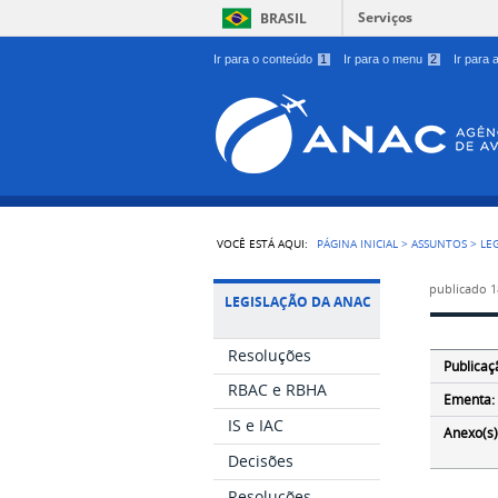
Serviços
BRASIL
Ir para o conteúdo
1
Ir para o menu
2
Ir para
VOCÊ ESTÁ AQUI:
PÁGINA INICIAL
>
ASSUNTOS
>
LE
publicado
1
LEGISLAÇÃO DA ANAC
Resoluções
Publicaç
RBAC e RBHA
Ementa:
IS e IAC
Anexo(s)
Decisões
Resoluções