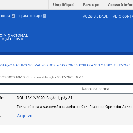
Simplifique!
Participe
Acesso à info
 a busca
3
Ir para o rodapé
4
ACESSIBILIDADE
ALTO CONTR
GISLAÇÃO
>
ACERVO NORMATIVO
>
PORTARIAS
>
2020
>
PORTARIA Nº 3741/SPO, 15/12/2020
8/12/2020 18h10,
última modificação
18/12/2020 18h11
Dados da norma
ão:
DOU 18/12/2020, Seção 1, pág.81
Torna pública a suspensão cautelar do Certificado de Operador Aéreo
:
Arquivo