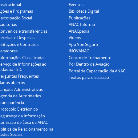
nstitucional
Eventos
Ações e Programas
Biblioteca Digital
articipação Social
Publicações
Auditorias
ANAC Informa
Convênios e transferências
ANACpédia
Receitas e Despesas
Vídeos
icitações e Contratos
App Voe Seguro
Servidores
INOVANAC
Informações Classificadas
Centro de Treinamento
Serviço de Informações ao
Por Dentro da Aviação
idadão - SIC
Portal de Capacitação da ANAC
Perguntas Frequentes
Textos para discussão
Dados abertos
Sanções Administrativas
Agenda de Autoridades
Transparência
Protocolo Eletrêonico
Segurança da Informação
Comissão de Ética da ANAC
Política de Relacionamento na
Redes Sociais