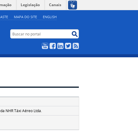
rmação
Legislação
Canais
ASTE
MAPA DO SITE
ENGLISH
Buscar no portal
Buscar no portal
YouTube
Facebook
LinkedIn
Twitter
RSS
 da NHR Táxi Aéreo Ltda.