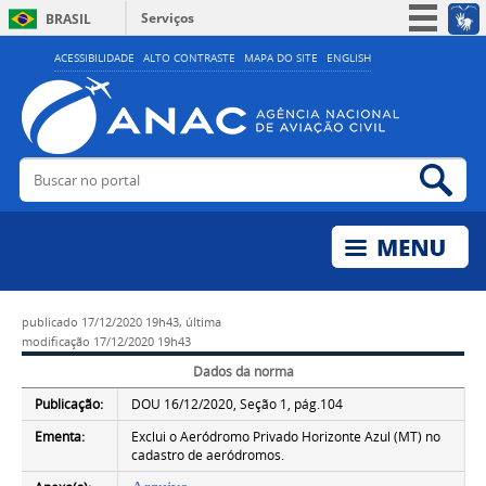
Serviços
BRASIL
Simplifique!
ACESSIBILIDADE
ALTO CONTRASTE
MAPA DO SITE
ENGLISH
Participe
Acesso à informação
Legislação
Buscar no portal
Bus
Canais
publicado
17/12/2020 19h43,
última
modificação
17/12/2020 19h43
Dados da norma
Publicação:
DOU 16/12/2020, Seção 1, pág.104
Ementa:
Exclui o Aeródromo Privado Horizonte Azul (MT) no
cadastro de aeródromos.