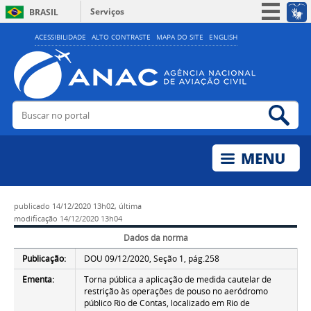
Serviços
BRASIL
Simplifique!
ACESSIBILIDADE
ALTO CONTRASTE
MAPA DO SITE
ENGLISH
Participe
Acesso à informação
Legislação
Buscar no portal
Bus
Canais
publicado
14/12/2020 13h02,
última
modificação
14/12/2020 13h04
Dados da norma
Publicação:
DOU 09/12/2020, Seção 1, pág.258
Ementa:
Torna pública a aplicação de medida cautelar de
restrição às operações de pouso no aeródromo
público Rio de Contas, localizado em Rio de