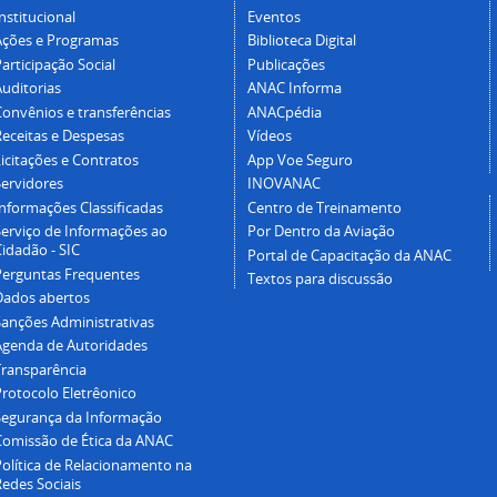
nstitucional
Eventos
Ações e Programas
Biblioteca Digital
articipação Social
Publicações
Auditorias
ANAC Informa
Convênios e transferências
ANACpédia
Receitas e Despesas
Vídeos
icitações e Contratos
App Voe Seguro
Servidores
INOVANAC
Informações Classificadas
Centro de Treinamento
Serviço de Informações ao
Por Dentro da Aviação
idadão - SIC
Portal de Capacitação da ANAC
Perguntas Frequentes
Textos para discussão
Dados abertos
Sanções Administrativas
Agenda de Autoridades
Transparência
Protocolo Eletrêonico
Segurança da Informação
Comissão de Ética da ANAC
Política de Relacionamento na
Redes Sociais