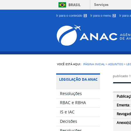
Serviços
BRASIL
Ir para o conteúdo
1
Ir para o menu
2
Ir para
VOCÊ ESTÁ AQUI:
PÁGINA INICIAL
>
ASSUNTOS
>
LE
publicado
1
LEGISLAÇÃO DA ANAC
Resoluções
Publicaç
RBAC e RBHA
Ementa:
IS e IAC
Revogad
Decisões
Anexo(s)
Resoluções