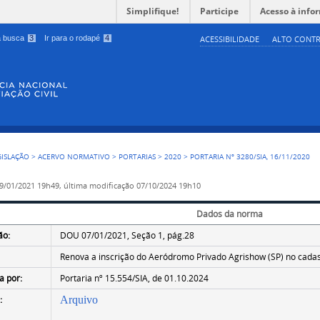
Simplifique!
Participe
Acesso à info
 a busca
3
Ir para o rodapé
4
ACESSIBILIDADE
ALTO CONTR
GISLAÇÃO
>
ACERVO NORMATIVO
>
PORTARIAS
>
2020
>
PORTARIA Nº 3280/SIA, 16/11/2020
9/01/2021 19h49,
última modificação
07/10/2024 19h10
Dados da norma
ão:
DOU 07/01/2021, Seção 1, pág.28
Renova a inscrição do Aeródromo Privado Agrishow (SP) no cada
a por:
Portaria nº 15.554/SIA, de 01.10.2024
:
Arquivo