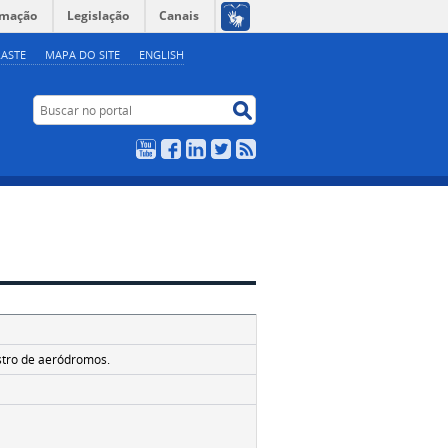
rmação
Legislação
Canais
ASTE
MAPA DO SITE
ENGLISH
Buscar no portal
Buscar no portal
YouTube
Facebook
LinkedIn
Twitter
RSS
stro de aeródromos.