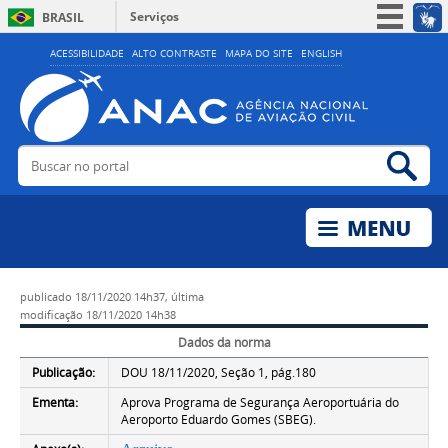
Serviços
BRASIL
Simplifique!
ACESSIBILIDADE
ALTO CONTRASTE
MAPA DO SITE
ENGLISH
Participe
Acesso à informação
Legislação
Buscar no portal
Bus
Canais
publicado
18/11/2020 14h37,
última
modificação
18/11/2020 14h38
Dados da norma
Publicação:
DOU 18/11/2020, Seção 1, pág.180
Ementa:
Aprova Programa de Segurança Aeroportuária do
Aeroporto Eduardo Gomes (SBEG).