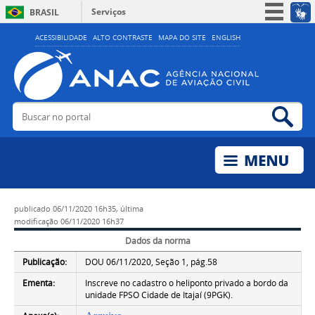
Serviços
BRASIL
Simplifique!
ACESSIBILIDADE
ALTO CONTRASTE
MAPA DO SITE
ENGLISH
Participe
Acesso à informação
Legislação
Buscar no portal
Bus
Canais
publicado
06/11/2020 16h35,
última
modificação
06/11/2020 16h37
Dados da norma
Publicação:
DOU 06/11/2020, Seção 1, pág.58
Ementa:
Inscreve no cadastro o heliponto privado a bordo da
unidade FPSO Cidade de Itajaí (9PGK).