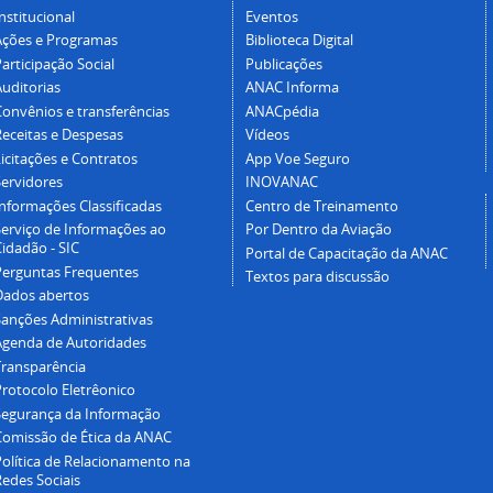
nstitucional
Eventos
Ações e Programas
Biblioteca Digital
articipação Social
Publicações
Auditorias
ANAC Informa
Convênios e transferências
ANACpédia
Receitas e Despesas
Vídeos
icitações e Contratos
App Voe Seguro
Servidores
INOVANAC
Informações Classificadas
Centro de Treinamento
Serviço de Informações ao
Por Dentro da Aviação
idadão - SIC
Portal de Capacitação da ANAC
Perguntas Frequentes
Textos para discussão
Dados abertos
Sanções Administrativas
Agenda de Autoridades
Transparência
Protocolo Eletrêonico
Segurança da Informação
Comissão de Ética da ANAC
Política de Relacionamento na
Redes Sociais