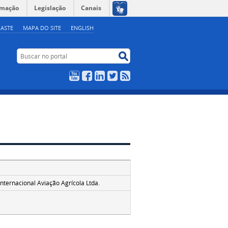
rmação
Legislação
Canais
ASTE
MAPA DO SITE
ENGLISH
Buscar no portal
Buscar no portal
YouTube
Facebook
LinkedIn
Twitter
RSS
nternacional Aviação Agrícola Ltda.