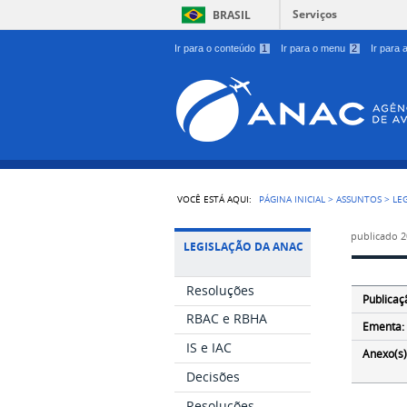
Serviços
BRASIL
Ir para o conteúdo
1
Ir para o menu
2
Ir para
VOCÊ ESTÁ AQUI:
PÁGINA INICIAL
>
ASSUNTOS
>
LE
publicado
2
LEGISLAÇÃO DA ANAC
Resoluções
Publicaç
RBAC e RBHA
Ementa:
IS e IAC
Anexo(s)
Decisões
Resoluções