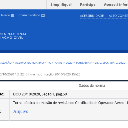
Simplifique!
Participe
Acesso à info
 a busca
3
Ir para o rodapé
4
ACESSIBILIDADE
ALTO CONTR
GISLAÇÃO
>
ACERVO NORMATIVO
>
PORTARIAS
>
2020
>
PORTARIA Nº 2870/SPO, 15/10/2020
0/10/2020 15h22,
última modificação
20/10/2020 15h23
Dados da norma
ão:
DOU 20/10/2020, Seção 1, pág.50
Torna pública a emissão de revisão do Certificado de Operador Aéreo - I
:
Arquivo