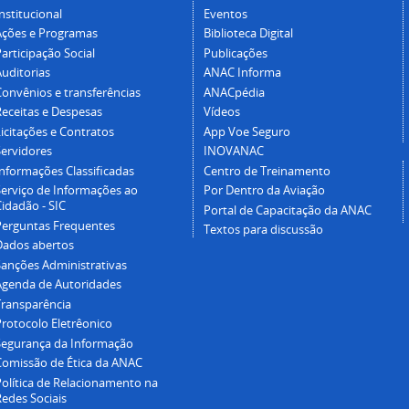
nstitucional
Eventos
Ações e Programas
Biblioteca Digital
articipação Social
Publicações
Auditorias
ANAC Informa
Convênios e transferências
ANACpédia
Receitas e Despesas
Vídeos
icitações e Contratos
App Voe Seguro
Servidores
INOVANAC
Informações Classificadas
Centro de Treinamento
Serviço de Informações ao
Por Dentro da Aviação
idadão - SIC
Portal de Capacitação da ANAC
Perguntas Frequentes
Textos para discussão
Dados abertos
Sanções Administrativas
Agenda de Autoridades
Transparência
Protocolo Eletrêonico
Segurança da Informação
Comissão de Ética da ANAC
Política de Relacionamento na
Redes Sociais