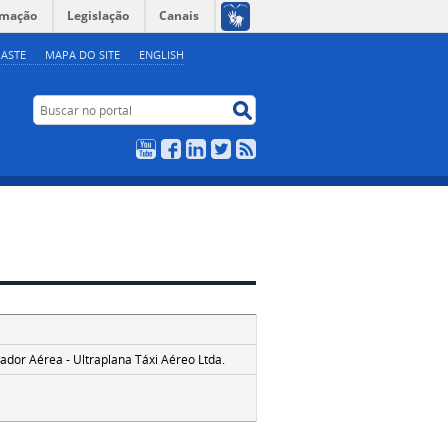
rmação
Legislação
Canais
ASTE
MAPA DO SITE
ENGLISH
Buscar no portal
Buscar no portal
YouTube
Facebook
LinkedIn
Twitter
RSS
ador Aérea - Ultraplana Táxi Aéreo Ltda.