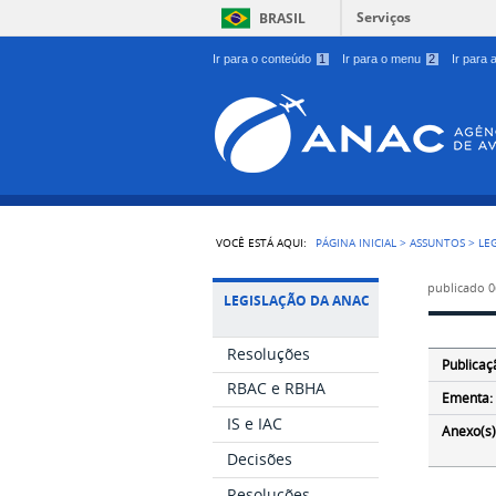
Serviços
BRASIL
Ir para o conteúdo
1
Ir para o menu
2
Ir para
VOCÊ ESTÁ AQUI:
PÁGINA INICIAL
>
ASSUNTOS
>
LE
publicado
0
LEGISLAÇÃO DA ANAC
Resoluções
Publicaç
RBAC e RBHA
Ementa:
IS e IAC
Anexo(s)
Decisões
Resoluções