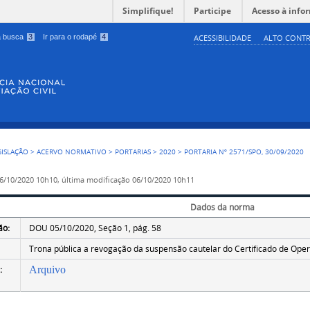
Simplifique!
Participe
Acesso à info
 a busca
3
Ir para o rodapé
4
ACESSIBILIDADE
ALTO CONTR
GISLAÇÃO
>
ACERVO NORMATIVO
>
PORTARIAS
>
2020
>
PORTARIA Nº 2571/SPO, 30/09/2020
6/10/2020 10h10,
última modificação
06/10/2020 10h11
Dados da norma
ão:
DOU 05/10/2020, Seção 1, pág. 58
Trona pública a revogação da suspensão cautelar do Certificado de Oper
:
Arquivo