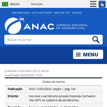
Serviços
BRASIL
Simplifique!
ACESSIBILIDADE
ALTO CONTRASTE
MAPA DO SITE
ENGLISH
Participe
Acesso à informação
Legislação
Buscar no portal
Bus
Canais
publicado
12/02/2020 15h12,
última
modificação
08/04/2026 11h24
Dados da norma
Publicação:
DOU 12/02/2020, Seção 1, pág.143
Ementa:
Inscreve o aeródromo privado Fazenda Cachoeira
Alta (MT) no cadastro de aeródromos.