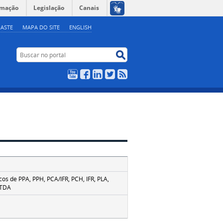
rmação
Legislação
Canais
ASTE
MAPA DO SITE
ENGLISH
Buscar no portal
Buscar no portal
YouTube
Facebook
LinkedIn
Twitter
RSS
cos de PPA, PPH, PCA/IFR, PCH, IFR, PLA,
LTDA