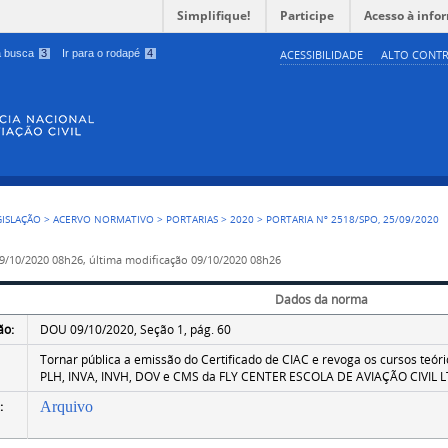
Simplifique!
Participe
Acesso à info
 a busca
3
Ir para o rodapé
4
ACESSIBILIDADE
ALTO CONTR
GISLAÇÃO
>
ACERVO NORMATIVO
>
PORTARIAS
>
2020
>
PORTARIA Nº 2518/SPO, 25/09/2020
9/10/2020 08h26,
última modificação
09/10/2020 08h26
Dados da norma
ão:
DOU 09/10/2020, Seção 1, pág. 60
Tornar pública a emissão do Certificado de CIAC e revoga os cursos teóri
PLH, INVA, INVH, DOV e CMS da FLY CENTER ESCOLA DE AVIAÇÃO CIVIL 
:
Arquivo