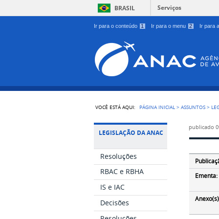
Serviços
BRASIL
Ir para o conteúdo
1
Ir para o menu
2
Ir para
VOCÊ ESTÁ AQUI:
PÁGINA INICIAL
>
ASSUNTOS
>
LE
publicado
0
LEGISLAÇÃO DA ANAC
Resoluções
Publicaç
RBAC e RBHA
Ementa:
IS e IAC
Anexo(s)
Decisões
Resoluções