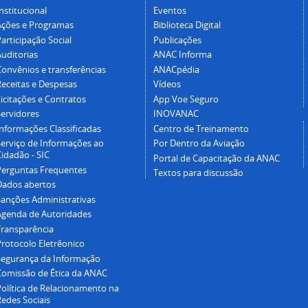
nstitucional
Eventos
Ações e Programas
Biblioteca Digital
articipação Social
Publicações
Auditorias
ANAC Informa
Convênios e transferências
ANACpédia
Receitas e Despesas
Vídeos
icitações e Contratos
App Voe Seguro
Servidores
INOVANAC
Informações Classificadas
Centro de Treinamento
Serviço de Informações ao
Por Dentro da Aviação
idadão - SIC
Portal de Capacitação da ANAC
Perguntas Frequentes
Textos para discussão
Dados abertos
Sanções Administrativas
Agenda de Autoridades
Transparência
Protocolo Eletrêonico
Segurança da Informação
Comissão de Ética da ANAC
Política de Relacionamento na
Redes Sociais