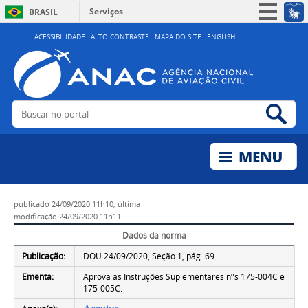
Serviços
BRASIL
Simplifique!
ACESSIBILIDADE
ALTO CONTRASTE
MAPA DO SITE
ENGLISH
Participe
Acesso à informação
Legislação
Buscar no portal
Bus
Canais
publicado
24/09/2020 11h10,
última
modificação
24/09/2020 11h11
Dados da norma
Publicação:
DOU 24/09/2020, Seção 1, pág. 69
Ementa:
Aprova as Instruções Suplementares nºs 175-004C e
175-005C.