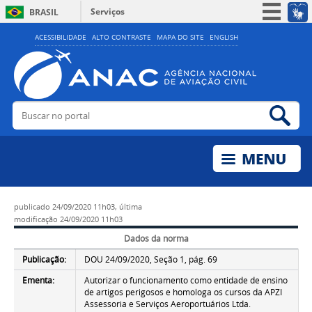
Serviços
BRASIL
Simplifique!
ACESSIBILIDADE
ALTO CONTRASTE
MAPA DO SITE
ENGLISH
Participe
Acesso à informação
Legislação
Buscar no portal
Bus
Canais
publicado
24/09/2020 11h03,
última
modificação
24/09/2020 11h03
Dados da norma
Publicação:
DOU 24/09/2020, Seção 1, pág. 69
Ementa:
Autorizar o funcionamento como entidade de ensino
de artigos perigosos e homologa os cursos da APZI
Assessoria e Serviços Aeroportuários Ltda.