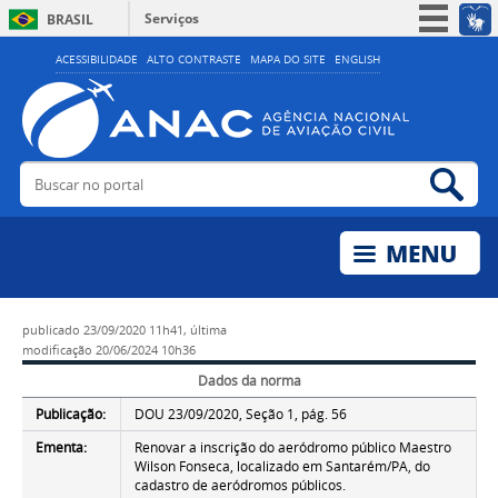
Serviços
BRASIL
Simplifique!
ACESSIBILIDADE
ALTO CONTRASTE
MAPA DO SITE
ENGLISH
Participe
Acesso à informação
Legislação
Buscar no portal
Bus
Canais
publicado
23/09/2020 11h41,
última
modificação
20/06/2024 10h36
Dados da norma
Publicação:
DOU 23/09/2020, Seção 1, pág. 56
Ementa:
Renovar a inscrição do aeródromo público Maestro
Wilson Fonseca, localizado em Santarém/PA, do
cadastro de aeródromos públicos.