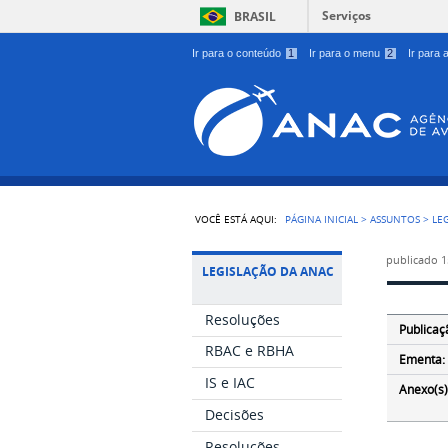
Serviços
BRASIL
Ir para o conteúdo
1
Ir para o menu
2
Ir para
VOCÊ ESTÁ AQUI:
PÁGINA INICIAL
>
ASSUNTOS
>
LE
publicado
1
LEGISLAÇÃO DA ANAC
Resoluções
Publicaç
RBAC e RBHA
Ementa:
IS e IAC
Anexo(s)
Decisões
Resoluções