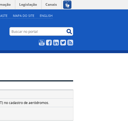
rmação
Legislação
Canais
ASTE
MAPA DO SITE
ENGLISH
Buscar no portal
Buscar no portal
YouTube
Facebook
LinkedIn
Twitter
RSS
T) no cadastro de aeródromos.