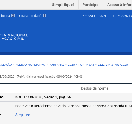
Simplifique!
Participe
Acesso à info
 a busca
3
Ir para o rodapé
4
ACESSIBILIDADE
ALTO CONTR
GISLAÇÃO
>
ACERVO NORMATIVO
>
PORTARIAS
>
2020
>
PORTARIA Nº 2222/SIA, 31/08/2020
5/09/2020 17h01,
última modificação
03/09/2024 10h03
Dados da norma
ão:
DOU 14/09/2020, Seção 1, pág. 66
Inscrever o aeródromo privado Fazenda Nossa Senhora Aparecida II (M
:
Arquivo