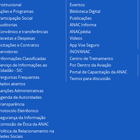
nstitucional
Eventos
Ações e Programas
Biblioteca Digital
articipação Social
Publicações
Auditorias
ANAC Informa
Convênios e transferências
ANACpédia
Receitas e Despesas
Vídeos
icitações e Contratos
App Voe Seguro
Servidores
INOVANAC
Informações Classificadas
Centro de Treinamento
Serviço de Informações ao
Por Dentro da Aviação
idadão - SIC
Portal de Capacitação da ANAC
Perguntas Frequentes
Textos para discussão
Dados abertos
Sanções Administrativas
Agenda de Autoridades
Transparência
Protocolo Eletrêonico
Segurança da Informação
Comissão de Ética da ANAC
Política de Relacionamento na
Redes Sociais