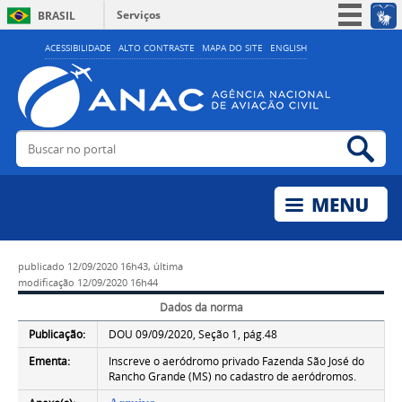
Serviços
BRASIL
Simplifique!
ACESSIBILIDADE
ALTO CONTRASTE
MAPA DO SITE
ENGLISH
Participe
Acesso à informação
Legislação
Buscar no portal
Bus
Canais
publicado
12/09/2020 16h43,
última
modificação
12/09/2020 16h44
Dados da norma
Publicação:
DOU 09/09/2020, Seção 1, pág.48
Ementa:
Inscreve o aeródromo privado Fazenda São José do
Rancho Grande (MS) no cadastro de aeródromos.