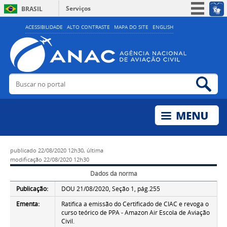
Serviços
BRASIL
Simplifique!
ACESSIBILIDADE
ALTO CONTRASTE
MAPA DO SITE
ENGLISH
Participe
Acesso à informação
Legislação
Buscar no portal
Bus
Canais
publicado
22/08/2020 12h30,
última
modificação
22/08/2020 12h30
Dados da norma
Publicação:
DOU 21/08/2020, Seção 1, pág.255
Ementa:
Ratifica a emissão do Certificado de CIAC e revoga o
curso teórico de PPA - Amazon Air Escola de Aviação
Civil.