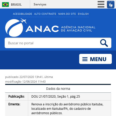
Serviços
BRASIL
Simplifique!
ACESSIBILIDADE
ALTO CONTRASTE
MAPA DO SITE
ENGLISH
Participe
Acesso à informação
Legislação
Buscar no portal
Bus
Canais
publicado
22/07/2020 13h41,
última
modificação
12/06/2024 11h43
Dados da norma
Publicação:
DOU 21/07/2020, Seção 1, pág.25
Ementa:
Renova a inscrição do aeródromo público Itaituba,
localizado em Itaituba/PA, do cadastro de
aeródromos públicos.